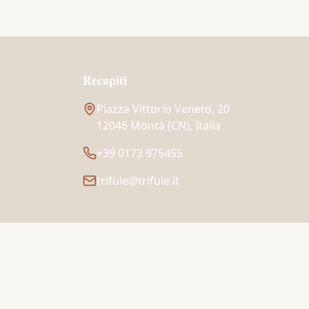
Recapiti
Piazza Vittorio Veneto, 20
12046 Montà (CN), Italia
+39 0173 975455
trifule@trifule.it
P.IVA 01773360043